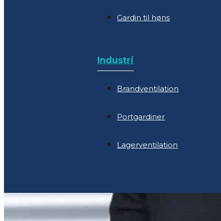
Gardin til høns
Industri
Brandventilation
Industri
Portgardiner
Brandventilation
Lagerventilation
Portgardiner
Lagerventilation