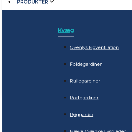
PRODUKTER
Kvæg
SERVICE
SALG
Ovenlys kipventilation
NYHEDER
Kvæg
SERVICE
Foldegardiner
MESSER
Ovenlys kipventilation
NYHEDER
Rullegardiner
KONTAKT
Foldegardiner
MESSER
Portgardiner
Rullegardiner
KONTAKT
Røggardin
Portgardiner
Hæve / Sænke Lysplader
Røggardin
Styringer mm.
Hæve / Sænke Lysplader