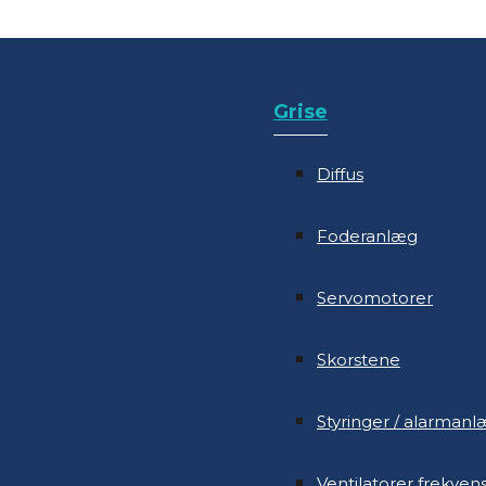
Grise
Diffus
Grise
Foderanlæg
Diffus
Servomotorer
Foderanlæg
Skorstene
Servomotorer
Styringer / alarman
Skorstene
Ventilatorer frekven
Styringer / alarman
Ventiler
Ventilatorer frekven