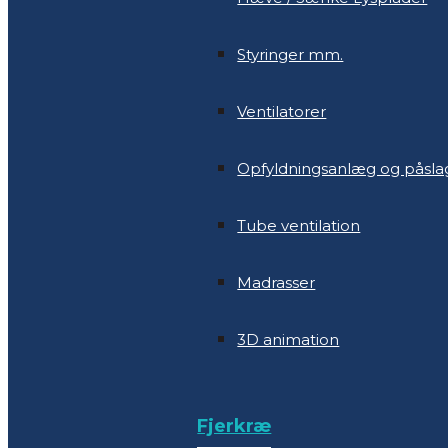
Ventilatorer
Styringer mm.
Opfyldningsanlæg og påsla
Ventilatorer
Tube ventilation
Opfyldningsanlæg og påsla
Madrasser
Tube ventilation
3D animation
Madrasser
3D animation
Fjerkræ
Gardin til høns
Fjerkræ