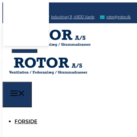
75 22 10 00
​Industrivej 8, 6800 Varde
rotor@rotor.dk
FORSIDE
PRODUKTER
FORSIDE
SALG