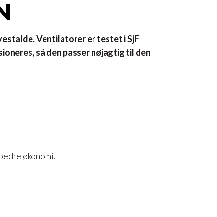
N
stalde. Ventilatorer er testet i SjF
oneres, så den passer nøjagtig til den
 bedre økonomi.