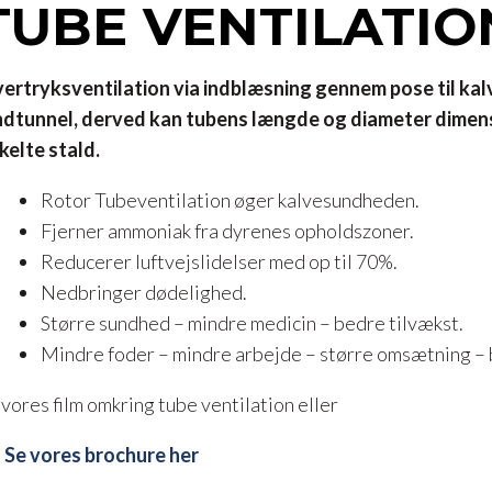
TUBE VENTILATIO
ertryksventilation via indblæsning gennem pose til kalve
ndtunnel, derved kan tubens længde og diameter dimensi
kelte stald.
Rotor Tubeventilation øger kalvesundheden.
Fjerner ammoniak fra dyrenes opholdszoner.
Reducerer luftvejslidelser med op til 70%.
Nedbringer dødelighed.
Større sundhed – mindre medicin – bedre tilvækst.
Mindre foder – mindre arbejde – større omsætning –
 vores film omkring tube ventilation eller
Se vores brochure her