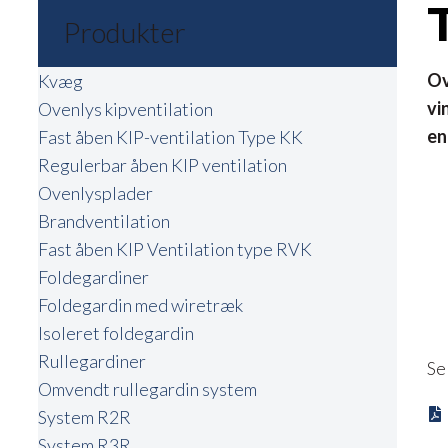
Produkter
Ov
Kvæg
vi
Ovenlys kipventilation
en
Fast åben KIP-ventilation Type KK
Regulerbar åben KIP ventilation
Ovenlysplader
Brandventilation
Fast åben KIP Ventilation type RVK
Foldegardiner
Foldegardin med wiretræk
Isoleret foldegardin
Rullegardiner
Se
Omvendt rullegardin system
System R2R
System R3R