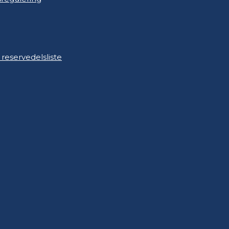
 reservedelsliste
 reservedelsliste
n og rytterlys