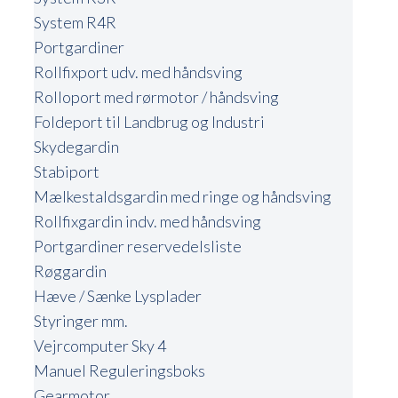
System R4R
Portgardiner
Rollfixport udv. med håndsving
Rolloport med rørmotor / håndsving
Foldeport til Landbrug og Industri
Skydegardin
Stabiport
Mælkestaldsgardin med ringe og håndsving
Rollfixgardin indv. med håndsving
Portgardiner reservedelsliste
Røggardin
Hæve / Sænke Lysplader
Styringer mm.
Vejrcomputer Sky 4
Manuel Reguleringsboks
Gearmotor