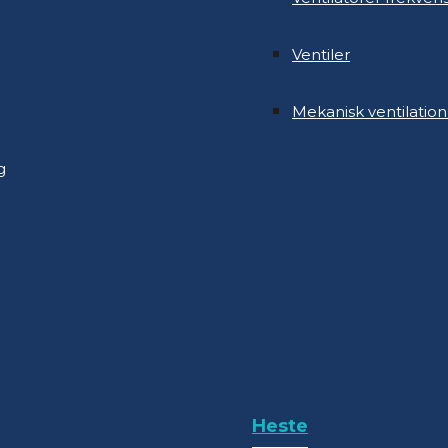
Mekanisk ventilation
Ventiler
g
Mekanisk ventilation
g
Heste
Ovenlys kipventilatio
Heste