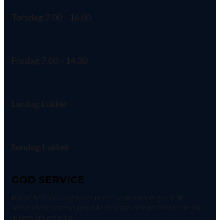
Torsdag:
7.00 – 16.00
Fredag:
7.00 – 14.30
Lørdag:
Lukket
Søndag:
Lukket
GOD SERVICE
Rotor A/S har i dag specialister i vores løsninger til at
servicere leverede produkter, vores serviceteknikere har
mange års erfaring.