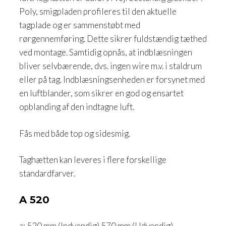
Poly, smigpladen profileres til den aktuelle
tagplade og er sammenstøbt med
rørgennemføring. Dette sikrer fuldstændig tæthed
ved montage. Samtidig opnås, at indblæsningen
bliver selvbærende, dvs. ingen wire m.v. i staldrum
eller på tag. Indblæsningsenheden er forsynet med
en luftblander, som sikrer en god og ensartet
opblanding af den indtagne luft.
Fås med både top og sidesmig.
Taghætten kan leveres i flere forskellige
standardfarver.​
A 520
a: 520 mm (Indvendig) 570 mm (Udvendig)