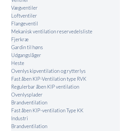
Vægventiler
Loftventiler
Flangeventil
Mekanisk ventilation reservedelsliste
Fjerkræ
Gardin til høns
Udgangslåger
Heste
Ovenlys kipventilation og rytterlys
Fast åben KIP-Ventilation type RVK
Regulerbar åben KIP ventilation
Ovenlysplader
Brandventilation
Fast åben KIP-ventilation Type KK
Industri
Brandventilation