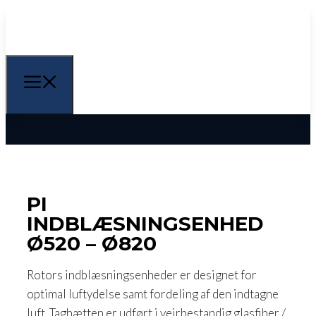
PI
INDBLÆSNINGSENHED
Ø520 – Ø820
Rotors indblæsningsenheder er designet for
optimal luftydelse samt fordeling af den indtagne
luft. Taghætten er udført i vejrbestandig glasfiber /