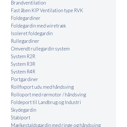
Brandventilation
Fast åben KIP Ventilation type RVK
Foldegardiner
Foldegardin med wiretræk
Isoleret foldegardin
Rullegardiner
Omvendt rullegardin system
System R2R
System R3R
System R4R
Portgardiner
Rollfixport udv. med håndsving
Rolloport med rørmotor / håndsving
Foldeport til Landbrug og Industri
Skydegardin
Stabiport
Mælkestaldsgardin med ringe og håndsving