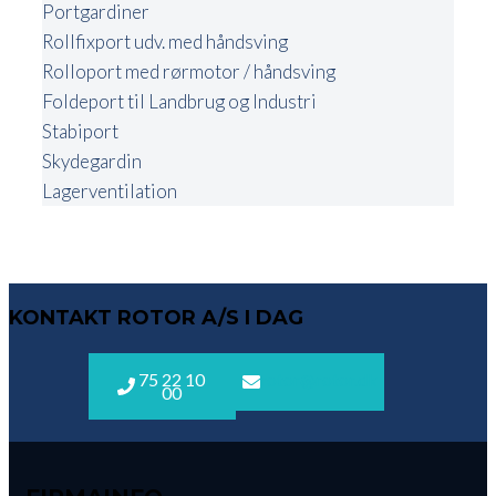
Portgardiner
Rollfixport udv. med håndsving
Rolloport med rørmotor / håndsving
Foldeport til Landbrug og Industri
Stabiport
Skydegardin
Lagerventilation
KONTAKT ROTOR A/S I DAG
75 22 10
rotor@rotor.dk
00