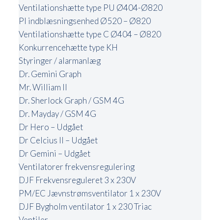
Ventilationshætte type PU Ø404-Ø820
PI indblæsningsenhed Ø520 – Ø820
Ventilationshætte type C Ø404 – Ø820
Konkurrencehætte type KH
Styringer / alarmanlæg
Dr. Gemini Graph
Mr. William II
Dr. Sherlock Graph / GSM 4G
Dr. Mayday / GSM 4G
Dr Hero – Udgået
Dr Celcius II – Udgået
Dr Gemini – Udgået
Ventilatorer frekvensregulering
DJF Frekvensreguleret 3 x 230V
PM/EC Jævnstrømsventilator 1 x 230V
DJF Bygholm ventilator 1 x 230 Triac
Ventiler