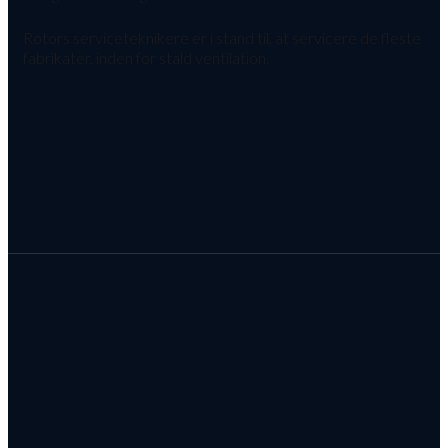
Rotors serviceteknikere er i stand til, at servicere de fleste
fabrikater, inden for stald ventilation.