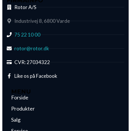
FIRMAINFO
Rotor A/S
Industrivej 8, 6800 Varde
75 22 10 00
rotor@rotor.dk
CVR: 27034322
Like os på Facebook
MENU
Forside
Produkter
Salg
Service