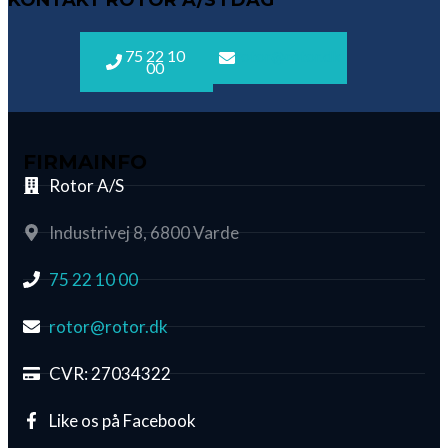
75 22 10
rotor@rotor.dk
00
FIRMAINFO
Rotor A/S
Industrivej 8, 6800 Varde
75 22 10 00
rotor@rotor.dk
CVR: 27034322
Like os på Facebook