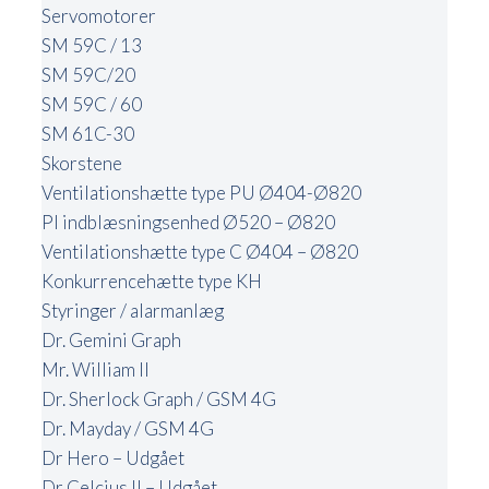
Servomotorer
SM 59C / 13
SM 59C/20
SM 59C / 60
SM 61C-30
Skorstene
Ventilationshætte type PU Ø404-Ø820
PI indblæsningsenhed Ø520 – Ø820
Ventilationshætte type C Ø404 – Ø820
Konkurrencehætte type KH
Styringer / alarmanlæg
Dr. Gemini Graph
Mr. William II
Dr. Sherlock Graph / GSM 4G
Dr. Mayday / GSM 4G
Dr Hero – Udgået
Dr Celcius II – Udgået