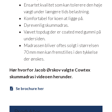
Ensartet kvalitet som kan tolerere den høje
vægt under længere tids belastning.
Komfortabel for koen at ligge på.
Dyrevenlig skummadras.
Vævet topdug der er coated med gummi på
undersiden.
Madrassen bliver oftes solgt i størrelsen
70 mm men kan fremstilles i den tykkelse
der ønskes.
Hør hvorfor Jacob Ørskov valgte Cowtex
skummadras i videoen herunder.
Se brochure her
Produkter