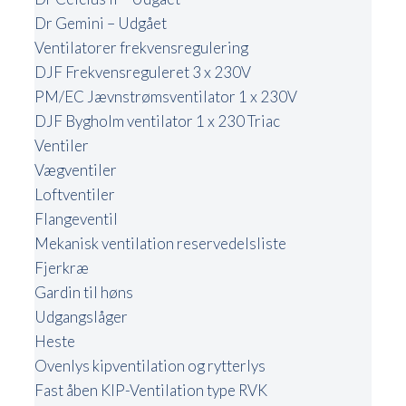
Dr Gemini – Udgået
Ventilatorer frekvensregulering
DJF Frekvensreguleret 3 x 230V
PM/EC Jævnstrømsventilator 1 x 230V
DJF Bygholm ventilator 1 x 230 Triac
Ventiler
Vægventiler
Loftventiler
Flangeventil
Mekanisk ventilation reservedelsliste
Fjerkræ
Gardin til høns
Udgangslåger
Heste
Ovenlys kipventilation og rytterlys
Fast åben KIP-Ventilation type RVK