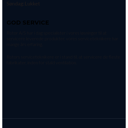
Søndag:
Lukket
GOD SERVICE
Rotor A/S har i dag specialister i vores løsninger til at
servicere leverede produkter, vores serviceteknikere har
mange års erfaring.
Rotors serviceteknikere er i stand til, at servicere de fleste
fabrikater, inden for stald ventilation.