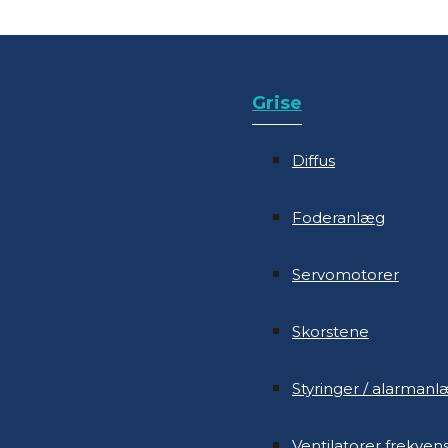
Grise
Diffus
Grise
Foderanlæg
Diffus
Servomotorer
Foderanlæg
Skorstene
Servomotorer
Styringer / alarman
Skorstene
Ventilatorer frekven
Styringer / alarman
Ventiler
Ventilatorer frekven