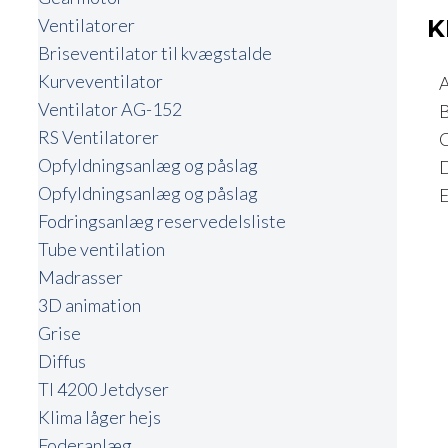
Ventilatorer
​
Briseventilator til kvægstalde
Kurveventilator
A:
Ventilator AG-152
B:
RS Ventilatorer
C:
Opfyldningsanlæg og påslag
D:
Opfyldningsanlæg og påslag
E:
Fodringsanlæg reservedelsliste
Tube ventilation
Madrasser
3D animation
Grise
Diffus
TI 4200 Jetdyser
Klima låger hejs
Foderanlæg