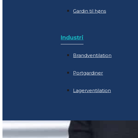
Gardin til høns
Industri
Brandventilation
Industri
Portgardiner
Brandventilation
Lagerventilation
Portgardiner
Lagerventilation