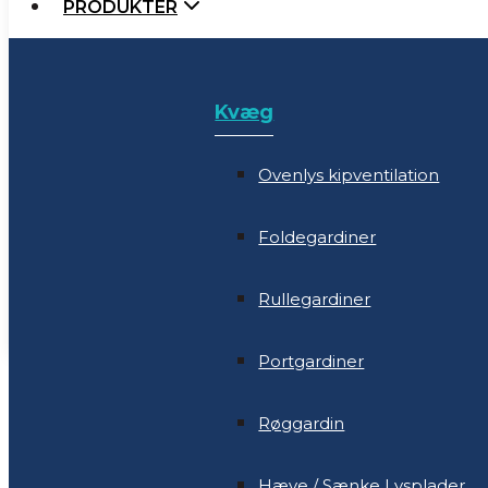
PRODUKTER
Kvæg
SERVICE
SALG
Ovenlys kipventilation
NYHEDER
Kvæg
SERVICE
Foldegardiner
MESSER
Ovenlys kipventilation
NYHEDER
Rullegardiner
KONTAKT
Foldegardiner
MESSER
Portgardiner
Rullegardiner
KONTAKT
Røggardin
Portgardiner
Hæve / Sænke Lysplader
Røggardin
Styringer mm.
Hæve / Sænke Lysplader