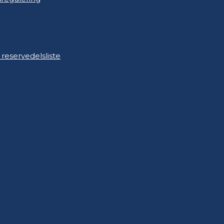
 reservedelsliste
 reservedelsliste
n og rytterlys