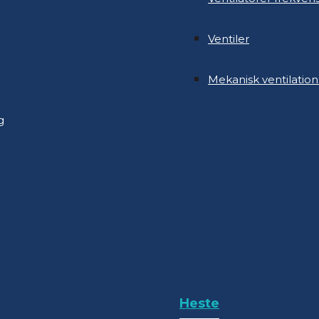
Mekanisk ventilation
Ventiler
g
Mekanisk ventilation
g
Heste
Ovenlys kipventilatio
Heste