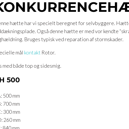
KONKURRENCEHÆ
nne hætte har vi specielt beregnet for selvbyggere. Hætten
ddækningsplade. Også denne hætte er med vor kendte “skr
ghældning. Bruges typisk ved reparation af stormskader.
ecielle mål
kontakt
Rotor.
s med både top og sidesmig.​
H 500
 500 mm
 700 mm
 300 mm
 260 mm
 840 mm