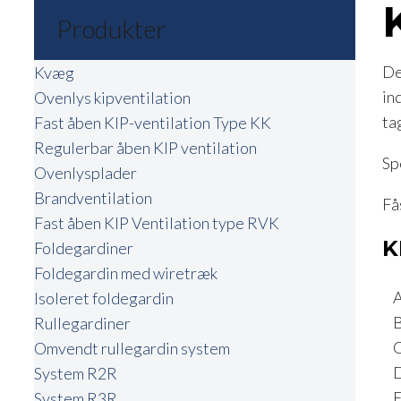
Produkter
De
Kvæg
in
Ovenlys kipventilation
ta
Fast åben KIP-ventilation Type KK
Regulerbar åben KIP ventilation
Sp
Ovenlysplader
Brandventilation
Få
Fast åben KIP Ventilation type RVK
K
Foldegardiner
Foldegardin med wiretræk
A:
Isoleret foldegardin
B:
Rullegardiner
C:
Omvendt rullegardin system
D:
System R2R
E:
System R3R