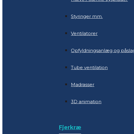
Ventilatorer
Styringer mm.
Opfyldningsanlæg og påsla
Ventilatorer
Tube ventilation
Opfyldningsanlæg og påsla
Madrasser
Tube ventilation
3D animation
Madrasser
3D animation
Fjerkræ
Gardin til høns
Fjerkræ