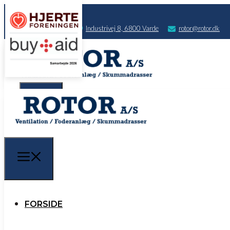
75 22 10 00
​Industrivej 8, 6800 Varde
rotor@rotor.dk
FORSIDE
PRODUKTER
FORSIDE
SALG