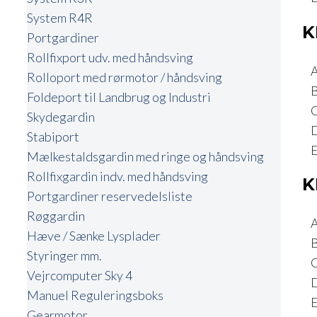
System R4R
K
Portgardiner
Rollfixport udv. med håndsving
A:
Rolloport med rørmotor / håndsving
B:
Foldeport til Landbrug og Industri
C:
Skydegardin
D:
Stabiport
E:
Mælkestaldsgardin med ringe og håndsving
Rollfixgardin indv. med håndsving
K
Portgardiner reservedelsliste
Røggardin
A:
Hæve / Sænke Lysplader
B:
Styringer mm.
C:
Vejrcomputer Sky 4
D:
Manuel Reguleringsboks
E:
Gearmotor