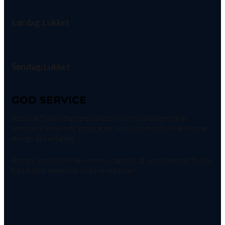
Lørdag:
Lukket
Søndag:
Lukket
GOD SERVICE
Rotor A/S har i dag specialister i vores løsninger til at
servicere leverede produkter, vores serviceteknikere har
mange års erfaring.
Rotors serviceteknikere er i stand til, at servicere de fleste
fabrikater, inden for stald ventilation.