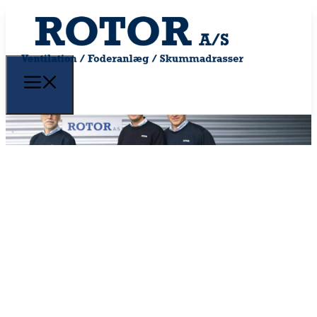
BRISEVENTILATOR
TIL
VENTILATOR
RS
KVÆGSTALDE
KURVEVENTILATOR
AG-152
VENTILATORE