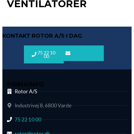
VENTILATORER
KONTAKT ROTOR A/S I DAG
75 22 10
rotor@rotor.dk
00
FIRMAINFO
Rotor A/S
Industrivej 8, 6800 Varde
75 22 10 00
rotor@rotor.dk