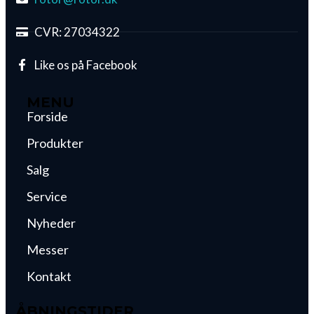
CVR: 27034322
Like os på Facebook
MENU
Forside
Produkter
Salg
Service
Nyheder
Messer
Kontakt
ÅBNINGSTIDER