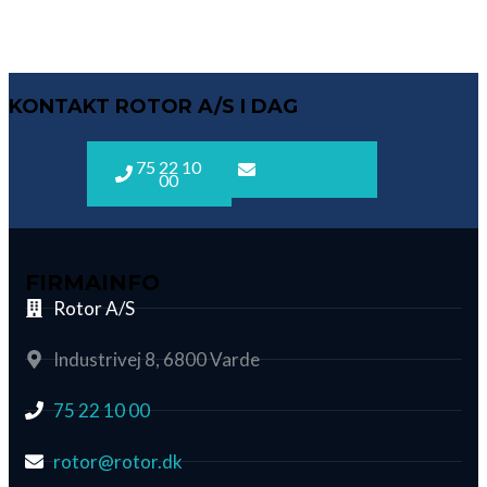
KONTAKT ROTOR A/S I DAG
75 22 10
rotor@rotor.dk
00
FIRMAINFO
Rotor A/S
Industrivej 8, 6800 Varde
75 22 10 00
rotor@rotor.dk