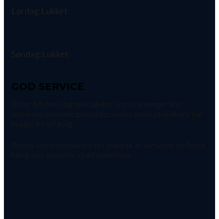
Lørdag:
Lukket
Søndag:
Lukket
GOD SERVICE
Rotor A/S har i dag specialister i vores løsninger til at
servicere leverede produkter, vores serviceteknikere har
mange års erfaring.
Rotors serviceteknikere er i stand til, at servicere de fleste
fabrikater, inden for stald ventilation.