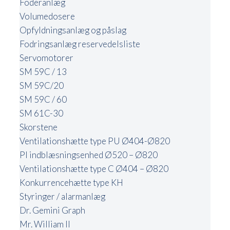
Foderanlæg
Volumedosere
Opfyldningsanlæg og påslag
Fodringsanlæg reservedelsliste
Servomotorer
SM 59C / 13
SM 59C/20
SM 59C / 60
SM 61C-30
Skorstene
Ventilationshætte type PU Ø404-Ø820
PI indblæsningsenhed Ø520 – Ø820
Ventilationshætte type C Ø404 – Ø820
Konkurrencehætte type KH
Styringer / alarmanlæg
Dr. Gemini Graph
Mr. William II