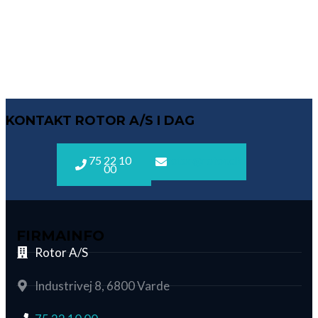
SM 59C / 13
SM 59C / 20
SM 59C / 60
SM 61C-30
KONTAKT ROTOR A/S I DAG
75 22 10
rotor@rotor.dk
00
FIRMAINFO
Rotor A/S
Industrivej 8, 6800 Varde