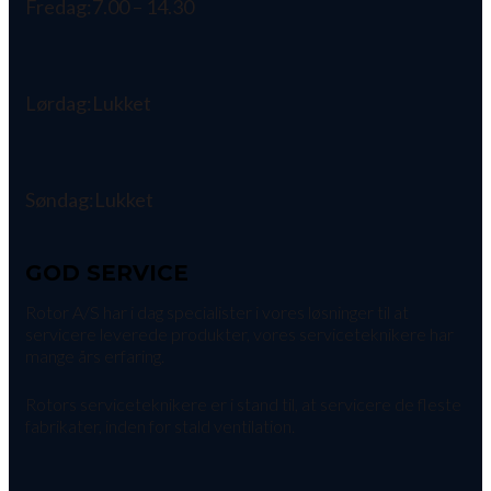
Fredag:
7.00 – 14.30
Lørdag:
Lukket
Søndag:
Lukket
GOD SERVICE
Rotor A/S har i dag specialister i vores løsninger til at
servicere leverede produkter, vores serviceteknikere har
mange års erfaring.
Rotors serviceteknikere er i stand til, at servicere de fleste
fabrikater, inden for stald ventilation.