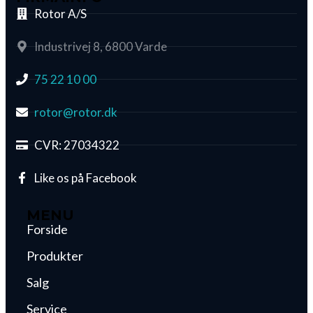
Rotor A/S
Industrivej 8, 6800 Varde
75 22 10 00
rotor@rotor.dk
CVR: 27034322
Like os på Facebook
MENU
Forside
Produkter
Salg
Service