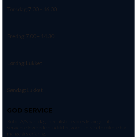
Torsdag:
7.00 – 16.00
Fredag:
7.00 – 14.30
Lørdag:
Lukket
Søndag:
Lukket
GOD SERVICE
Rotor A/S har i dag specialister i vores løsninger til at
servicere leverede produkter, vores serviceteknikere har
mange års erfaring.