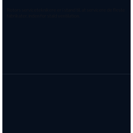
Rotors serviceteknikere er i stand til, at servicere de fleste
fabrikater, inden for stald ventilation.