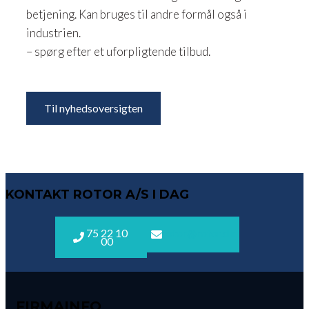
betjening. Kan bruges til andre formål også i
industrien.
– spørg efter et uforpligtende tilbud.
Til nyhedsoversigten
KONTAKT ROTOR A/S I DAG
75 22 10
rotor@rotor.dk
00
FIRMAINFO